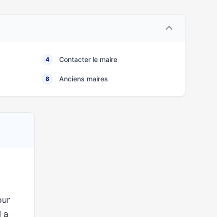
Contacter le maire
4
Anciens maires
8
our
l a