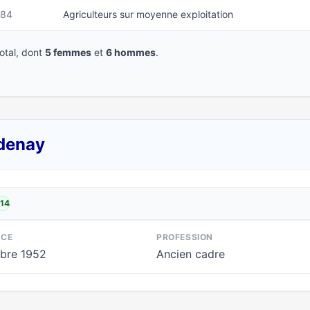
984
Agriculteurs sur moyenne exploitation
tal, dont
5 femmes
et
6 hommes
.
rdenay
014
NCE
PROFESSION
bre 1952
Ancien cadre