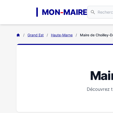
Aller au contenu principal
MON
-
MAIRE
/
Grand Est
/
Haute-Marne
/
Maire de Choilley-
Mai
Découvrez to