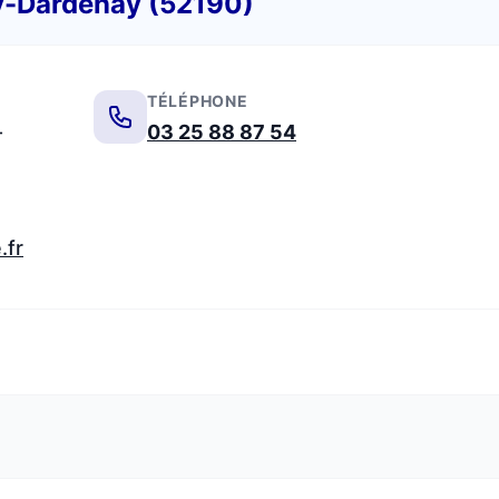
ey-Dardenay (52190)
TÉLÉPHONE
-
03 25 88 87 54
.fr