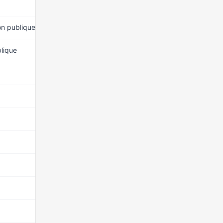
15 mars 2026
on publique
15 mars 2026
blique
15 mars 2026
15 mars 2026
15 mars 2026
15 mars 2026
15 mars 2026
15 mars 2026
15 mars 2026
15 mars 2026