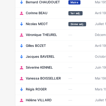
Bernard CHAUDOUET
Mai 19
Maire
Corinne BEAU
Avril 1
1er adj.
Nicolas MEOT
Juillet
2ème adj.
—
Véronique THEUREL
Décem
—
Gilles BOZET
Avril 1
—
Jacques BAVEREL
Octobr
—
Séverine KENNEL
Juin 1
—
Vanessa BOISSELLIER
Mai 19
—
Régis ROGER
Mars 1
—
Hélène VILLARD
Juillet