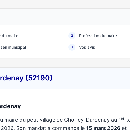
 du maire
Profession du maire
3
seil municipal
Vos avis
7
Dardenay (52190)
ardenay
er
lu maire du petit village de Choilley-Dardenay au 1
t
de 2026. Son mandat a commencé le
15 mars 2026
et i