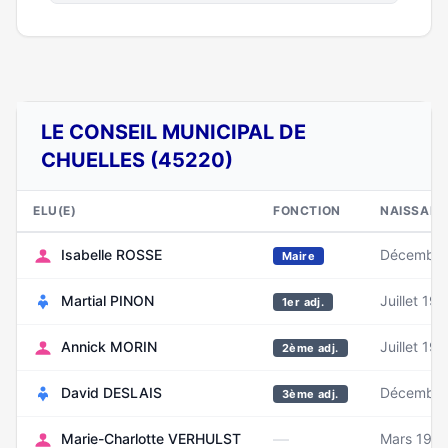
LE CONSEIL MUNICIPAL DE
CHUELLES (45220)
ELU(E)
FONCTION
NAISSANC
Isabelle ROSSE
Décembre
Maire
Martial PINON
Juillet 19
1er adj.
Annick MORIN
Juillet 19
2ème adj.
David DESLAIS
Décembre
3ème adj.
—
Marie-Charlotte VERHULST
Mars 198