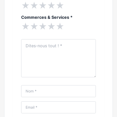
★
★
★
★
★
Commerces & Services
*
★
★
★
★
★