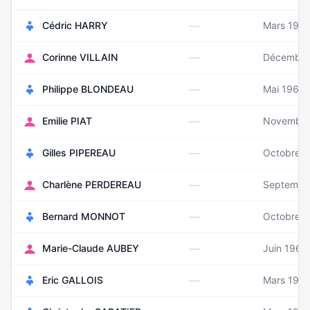
—
Cédric HARRY
Mars 198
—
Corinne VILLAIN
Décembre
—
Philippe BLONDEAU
Mai 1966
—
Emilie PIAT
Novembre
—
Gilles PIPEREAU
Octobre 1
—
Charlène PERDEREAU
Septembr
—
Bernard MONNOT
Octobre 
—
Marie-Claude AUBEY
Juin 1963
—
Eric GALLOIS
Mars 195