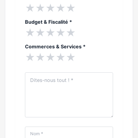
★
★
★
★
★
Budget & Fiscalité
*
★
★
★
★
★
Commerces & Services
*
★
★
★
★
★