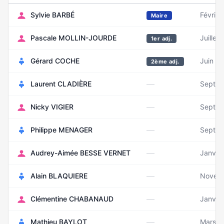
Sylvie BARBÉ
Février
Maire
Pascale MOLLIN-JOURDE
Juillet
1er adj.
Gérard COCHE
Juin 1
2ème adj.
—
Laurent CLADIÈRE
Septem
—
Nicky VIGIER
Septem
—
Philippe MENAGER
Septem
—
Audrey-Aimée BESSE VERNET
Janvie
—
Alain BLAQUIERE
Novem
—
Clémentine CHABANAUD
Janvie
—
Mathieu BAYLOT
Mars 1