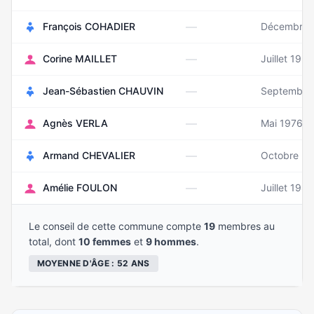
—
François COHADIER
Décembre 
—
Corine MAILLET
Juillet 1954
—
Jean-Sébastien CHAUVIN
Septembre
—
Agnès VERLA
Mai 1976
—
Armand CHEVALIER
Octobre 2
—
Amélie FOULON
Juillet 1986
Le conseil de cette commune compte
19
membres au
total, dont
10 femmes
et
9 hommes
.
MOYENNE D'ÂGE : 52 ANS