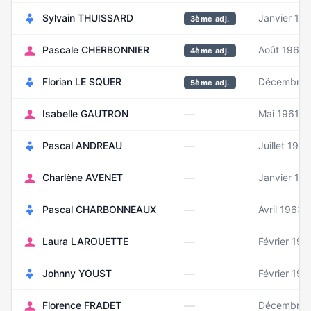
Sylvain THUISSARD
Janvier 19
3ème adj.
Pascale CHERBONNIER
Août 1962
4ème adj.
Florian LE SQUER
Décembre 
5ème adj.
—
Isabelle GAUTRON
Mai 1961
—
Pascal ANDREAU
Juillet 1962
—
Charlène AVENET
Janvier 19
—
Pascal CHARBONNEAUX
Avril 1963
—
Laura LAROUETTE
Février 198
—
Johnny YOUST
Février 198
—
Florence FRADET
Décembre 