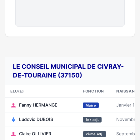
LE CONSEIL MUNICIPAL DE CIVRAY-
DE-TOURAINE (37150)
ELU(E)
FONCTION
NAISSANC
Fanny HERMANGE
Janvier 19
Maire
Ludovic DUBOIS
Novembre 
1er adj.
Claire OLLIVIER
Septembre
2ème adj.