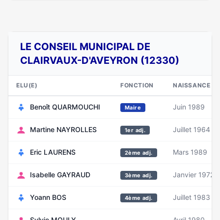
LE CONSEIL MUNICIPAL DE
CLAIRVAUX-D'AVEYRON (12330)
ELU(E)
FONCTION
NAISSANCE
Benoît QUARMOUCHI
Juin 1989
Maire
Martine NAYROLLES
Juillet 1964
1er adj.
Eric LAURENS
Mars 1989
2ème adj.
Isabelle GAYRAUD
Janvier 1972
3ème adj.
Yoann BOS
Juillet 1983
4ème adj.
Sylvie MOULY
Avril 1980