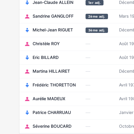
Jean-Claude ALLEIN
Décemb
1er adj.
Sandrine GANGLOFF
Mars 1
2ème adj.
Michel-Jean RIGUET
Décemb
3ème adj.
—
Christèle ROY
Août 1
—
Eric BILLARD
Août 1
—
Martina HILLAIRET
Décemb
—
Frédéric THORETTON
Avril 1
—
Aurélie MADEUX
Avril 1
—
Patrice CHARRUAU
Janvie
—
Séverine BOUCARD
Octobr