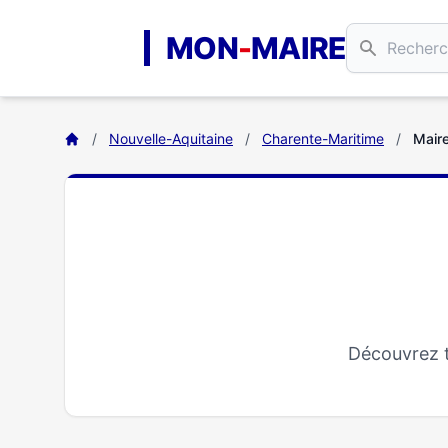
Aller au contenu principal
MON
-
MAIRE
/
Nouvelle-Aquitaine
/
Charente-Maritime
/
Maire
Découvrez t