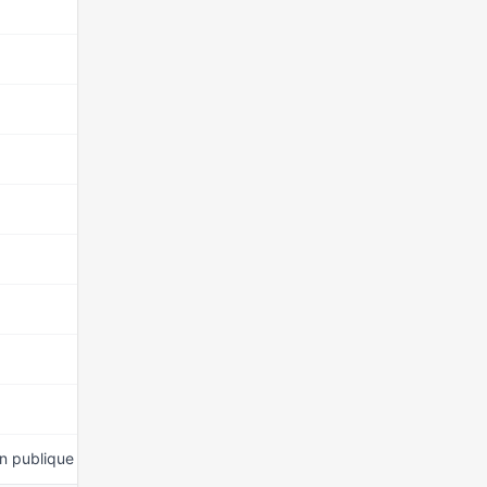
15 mars 2026
15 mars 2026
15 mars 2026
15 mars 2026
15 mars 2026
15 mars 2026
15 mars 2026
15 mars 2026
15 mars 2026
on publique
15 mars 2026