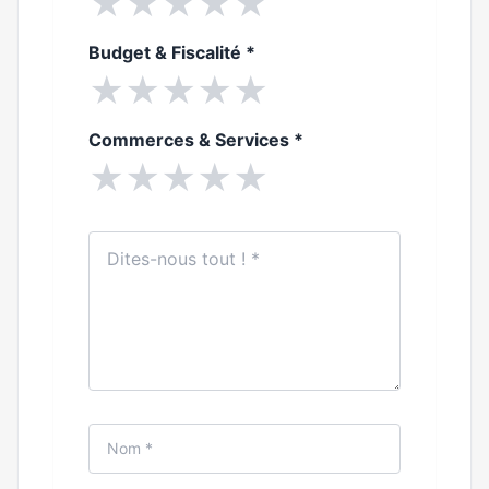
★
★
★
★
★
Budget & Fiscalité
*
★
★
★
★
★
Commerces & Services
*
★
★
★
★
★