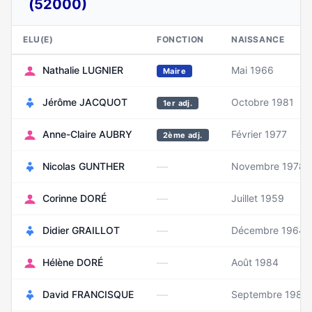
(52000)
ELU(E)
FONCTION
NAISSANCE
Nathalie LUGNIER
Mai 1966
Maire
Jérôme JACQUOT
Octobre 1981
1er adj.
Anne-Claire AUBRY
Février 1977
2ème adj.
—
Nicolas GUNTHER
Novembre 1978
—
Corinne DORÉ
Juillet 1959
—
Didier GRAILLOT
Décembre 1964
—
Hélène DORÉ
Août 1984
—
David FRANCISQUE
Septembre 1981