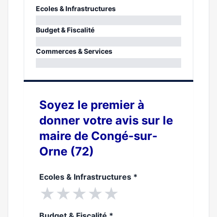
Ecoles & Infrastructures
0%
Budget & Fiscalité
0%
Commerces & Services
0%
Soyez le premier à
donner votre avis sur le
maire de Congé-sur-
Orne (72)
Ecoles & Infrastructures
*
★
★
★
★
★
Budget & Fiscalité
*