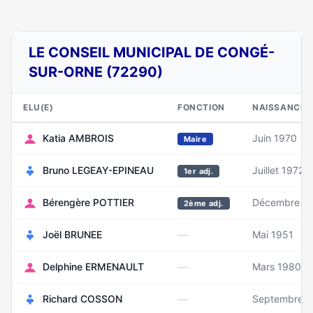
LE CONSEIL MUNICIPAL DE CONGÉ-
SUR-ORNE (72290)
ELU(E)
FONCTION
NAISSANCE
Katia AMBROIS
Juin 1970
Maire
Bruno LEGEAY-EPINEAU
Juillet 1972
1er adj.
Bérengère POTTIER
Décembre 1
2ème adj.
—
Joël BRUNEE
Mai 1951
—
Delphine ERMENAULT
Mars 1980
—
Richard COSSON
Septembre 1