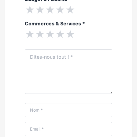
★
★
★
★
★
Commerces & Services
*
★
★
★
★
★