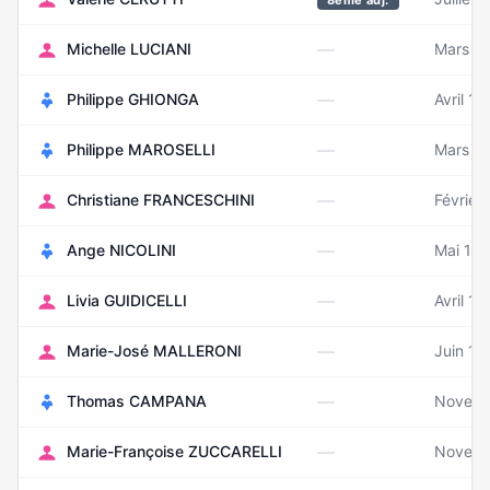
8ème adj.
—
Michelle LUCIANI
Mars 1
—
Philippe GHIONGA
Avril 1
—
Philippe MAROSELLI
Mars 1
—
Christiane FRANCESCHINI
Février
—
Ange NICOLINI
Mai 19
—
Livia GUIDICELLI
Avril 1
—
Marie-José MALLERONI
Juin 19
—
Thomas CAMPANA
Novemb
—
Marie-Françoise ZUCCARELLI
Novemb