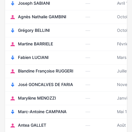
—
Joseph SABIANI
Avril 1
—
Agnès Nathalie GAMBINI
Octobr
—
Grégory BELLINI
Octobr
—
Martine BARRIELE
Février
—
Fabien LUCIANI
Mars 1
—
Blandine Françoise RUGGERI
Juillet 
—
José GONCALVES DE FARIA
Novemb
—
Marylène MENOZZI
Janvier
—
Marc-Antoine CAMPANA
Mai 19
—
Antea GALLET
Août 1