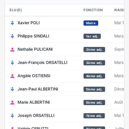
ELU(E)
FONCTION
NAISSA
Xavier POLI
Mai 19
Maire
Philippe SINDALI
Mars 1
1er adj.
Nathalie PULICANI
Septem
2ème adj.
Jean-François ORSATELLI
Mars 1
3ème adj.
Angèle OSTIENSI
Mars 1
4ème adj.
Jean-Paul ALBERTINI
Décemb
5ème adj.
Marie ALBERTINI
Août 1
6ème adj.
Joseph ORSATELLI
Mai 19
7ème adj.
Valérie CERUTTI
Juillet 