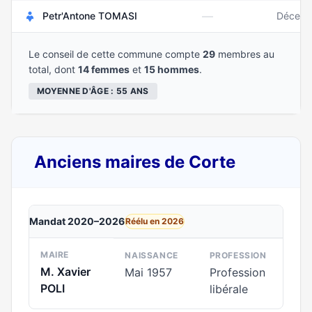
—
Petr'Antone TOMASI
Décemb
Le conseil de cette commune compte
29
membres au
total, dont
14 femmes
et
15 hommes
.
MOYENNE D'ÂGE : 55 ANS
Anciens maires de Corte
Mandat 2020–2026
Réélu en 2026
MAIRE
NAISSANCE
PROFESSION
M. Xavier
Mai 1957
Profession
POLI
libérale