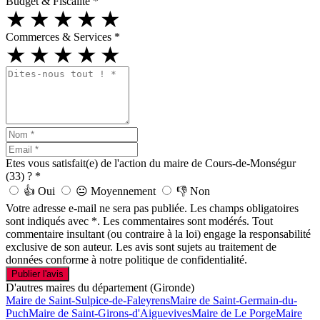
Budget & Fiscalité
*
★
★
★
★
★
Commerces & Services
*
★
★
★
★
★
Etes vous satisfait(e) de l'action du maire de Cours-de-Monségur
(33) ?
*
👍
Oui
😐
Moyennement
👎
Non
Votre adresse e-mail ne sera pas publiée. Les champs obligatoires
sont indiqués avec *. Les commentaires sont modérés. Tout
commentaire insultant (ou contraire à la loi) engage la responsabilité
exclusive de son auteur. Les avis sont sujets au traitement de
données conforme à notre politique de confidentialité.
Publier l'avis
D'autres maires du département (Gironde)
Maire de Saint-Sulpice-de-Faleyrens
Maire de Saint-Germain-du-
Puch
Maire de Saint-Girons-d'Aiguevives
Maire de Le Porge
Maire