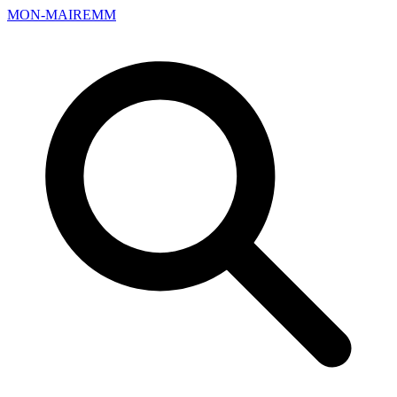
Aller
MON
-
MAIRE
MM
au
contenu
principal