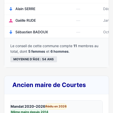
—
Alain SERRE
Déce
—
Gaëlle RUDE
Janvi
—
Sébastien BADOUX
Octob
Le conseil de cette commune compte
11
membres au
total, dont
5 femmes
et
6 hommes
.
MOYENNE D'ÂGE : 54 ANS
Ancien maire de Courtes
Mandat 2020–2026
Réélu en 2026
Même maire depuis 2014