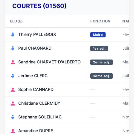
COURTES (01560)
ELU(E)
FONCTION
NAIS
Thierry PALLEGOIX
Févri
Maire
Paul CHAGNARD
Juin 
1er adj.
Sandrine CHARVET-D'ALBERTO
Mars 
2ème adj.
Jérôme CLERC
Juille
3ème adj.
—
Sophie CANNARD
Févri
—
Christiane CLERMIDY
Mars 
—
Stéphane SOLEILHAC
Nove
—
Amandine DUPRÉ
Nove