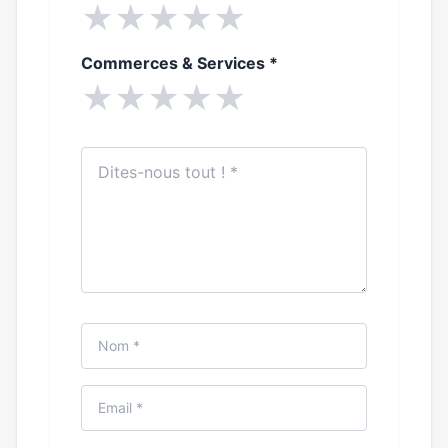
★
★
★
★
★
Commerces & Services
*
★
★
★
★
★