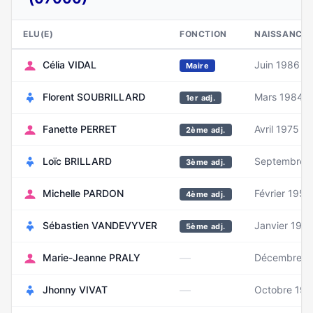
ELU(E)
FONCTION
NAISSANCE
Célia VIDAL
Juin 1986
Maire
Florent SOUBRILLARD
Mars 1984
1er adj.
Fanette PERRET
Avril 1975
2ème adj.
Loïc BRILLARD
Septembre 
3ème adj.
Michelle PARDON
Février 1955
4ème adj.
Sébastien VANDEVYVER
Janvier 1971
5ème adj.
—
Marie-Jeanne PRALY
Décembre 1
—
Jhonny VIVAT
Octobre 19