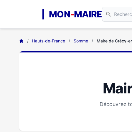
Aller au contenu principal
MON
-
MAIRE
/
Hauts-de-France
/
Somme
/
Maire de Crécy-e
Mai
Découvrez to