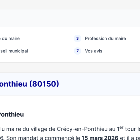
 du maire
Profession du maire
3
seil municipal
Vos avis
7
Ponthieu (80150)
Ponthieu
er
lu maire du village de Crécy-en-Ponthieu au 1
tour l
026. Son mandat a commencé le
15 mars 2026
et il a p