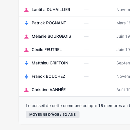
—
Laetitia DUHAILLIER
Novem
—
Patrick POGNANT
Mars 1
—
Mélanie BOURGEOIS
Juin 1
—
Cécile FEUTREL
Juin 1
—
Matthieu GRIFFOIN
Septe
—
Franck BOUCHEZ
Novem
—
Christine VANHÉE
Août 1
Le conseil de cette commune compte
15
membres au t
MOYENNE D'ÂGE : 52 ANS