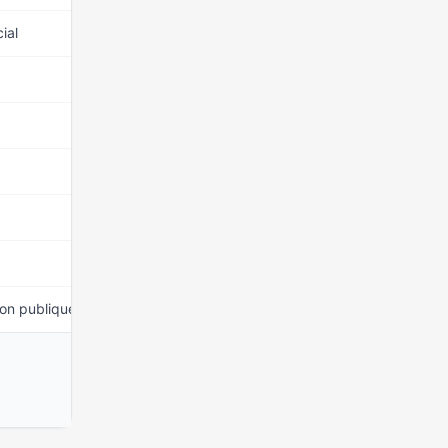
ial
15 mars 2026
15 mars 2026
15 mars 2026
15 mars 2026
15 mars 2026
15 mars 2026
ion publique
15 mars 2026