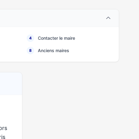
Contacter le maire
4
Anciens maires
8
ors
ris