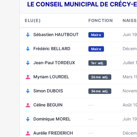
LE CONSEIL MUNICIPAL DE CRÉCY-
ELU(E)
FONCTION
NAIS
Sébastien HAUTBOUT
Juin 1
Maire
Frédéric BELLARD
Décem
Maire
Jean-Paul TORDEUX
Juillet
1er adj.
Myriam LOURDEL
Mars 1
2ème adj.
Simon DUBOIS
Novem
3ème adj.
—
Céline BEGUIN
Août 1
—
Dominique MOREL
Juin 1
—
Aurélie FRIEDERICH
Décem