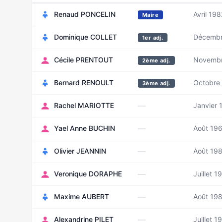
Renaud PONCELIN
Avril 198
Maire
Dominique COLLET
Décembr
1er adj.
Cécile PRENTOUT
Novembr
2ème adj.
Bernard RENOULT
Octobre
3ème adj.
—
Rachel MARIOTTE
Janvier 
—
Yael Anne BUCHIN
Août 19
—
Olivier JEANNIN
Août 19
—
Veronique DORAPHE
Juillet 1
—
Maxime AUBERT
Août 19
—
Alexandrine PILET
Juillet 1