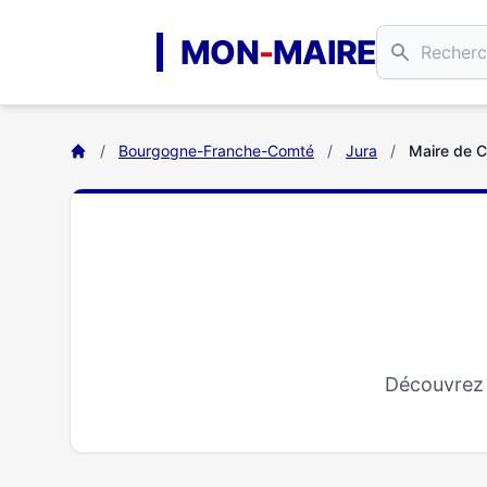
Aller au contenu principal
MON
-
MAIRE
/
Bourgogne-Franche-Comté
/
Jura
/
Maire de C
Découvrez 