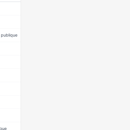
15 mars 2026
15 mars 2026
n publique
15 mars 2026
15 mars 2026
15 mars 2026
15 mars 2026
15 mars 2026
15 mars 2026
15 mars 2026
ique
15 mars 2026