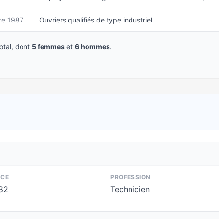
e 1987
Ouvriers qualifiés de type industriel
tal, dont
5 femmes
et
6 hommes
.
NCE
PROFESSION
982
Technicien