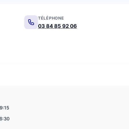
TÉLÉPHONE
03 84 85 92 06
19:15
16:30