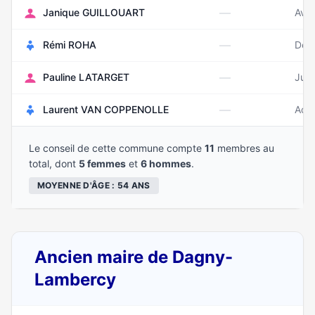
—
Janique GUILLOUART
Avri
—
Rémi ROHA
Déc
—
Pauline LATARGET
Juin
—
Laurent VAN COPPENOLLE
Aoû
Le conseil de cette commune compte
11
membres au
total, dont
5 femmes
et
6 hommes
.
MOYENNE D'ÂGE : 54 ANS
Ancien maire de Dagny-
Lambercy