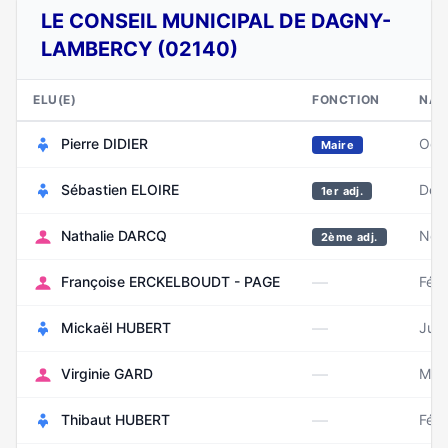
LE CONSEIL MUNICIPAL DE DAGNY-
LAMBERCY (02140)
ELU(E)
FONCTION
NAI
Pierre DIDIER
Oct
Maire
Sébastien ELOIRE
Déc
1er adj.
Nathalie DARCQ
Nov
2ème adj.
—
Françoise ERCKELBOUDT - PAGE
Févr
—
Mickaël HUBERT
Juil
—
Virginie GARD
Mar
—
Thibaut HUBERT
Févr