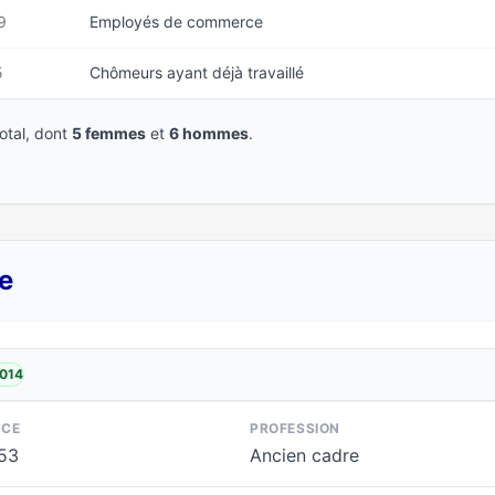
9
Employés de commerce
5
Chômeurs ayant déjà travaillé
tal, dont
5 femmes
et
6 hommes
.
e
2014
NCE
PROFESSION
953
Ancien cadre