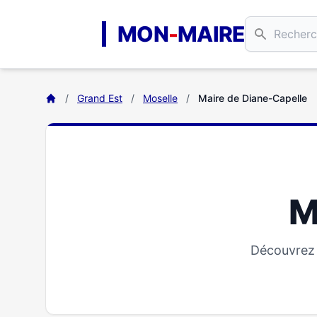
Aller au contenu principal
MON
-
MAIRE
/
Grand Est
/
Moselle
/
Maire de Diane-Capelle
M
Découvrez 