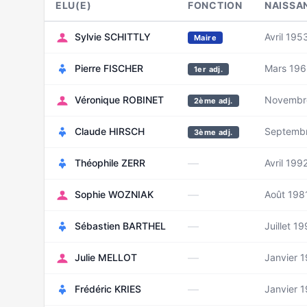
ELU(E)
FONCTION
NAISSA
Sylvie SCHITTLY
Avril 195
Maire
Pierre FISCHER
Mars 19
1er adj.
Véronique ROBINET
Novembr
2ème adj.
Claude HIRSCH
Septemb
3ème adj.
—
Théophile ZERR
Avril 199
—
Sophie WOZNIAK
Août 198
—
Sébastien BARTHEL
Juillet 1
—
Julie MELLOT
Janvier 
—
Frédéric KRIES
Janvier 