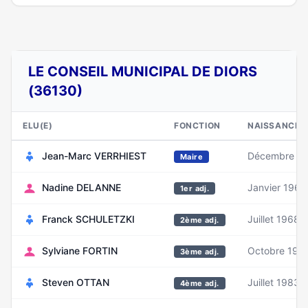
LE CONSEIL MUNICIPAL DE DIORS
(36130)
ELU(E)
FONCTION
NAISSANCE
Jean-Marc VERRHIEST
Décembre 1
Maire
Nadine DELANNE
Janvier 1963
1er adj.
Franck SCHULETZKI
Juillet 1968
2ème adj.
Sylviane FORTIN
Octobre 195
3ème adj.
Steven OTTAN
Juillet 1983
4ème adj.