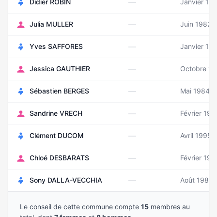
—
Didier ROBIN
Janvier 19
—
Julia MULLER
Juin 1982
—
Yves SAFFORES
Janvier 19
—
Jessica GAUTHIER
Octobre 1
—
Sébastien BERGES
Mai 1984
—
Sandrine VRECH
Février 197
—
Clément DUCOM
Avril 1995
—
Chloé DESBARATS
Février 199
—
Sony DALLA-VECCHIA
Août 1989
Le conseil de cette commune compte
15
membres au