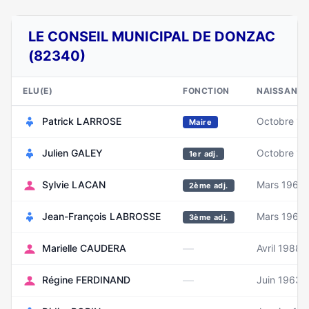
LE CONSEIL MUNICIPAL DE DONZAC
(82340)
ELU(E)
FONCTION
NAISSANC
Patrick LARROSE
Octobre 1
Maire
Julien GALEY
Octobre 1
1er adj.
Sylvie LACAN
Mars 1965
2ème adj.
Jean-François LABROSSE
Mars 1969
3ème adj.
—
Marielle CAUDERA
Avril 1988
—
Régine FERDINAND
Juin 1963