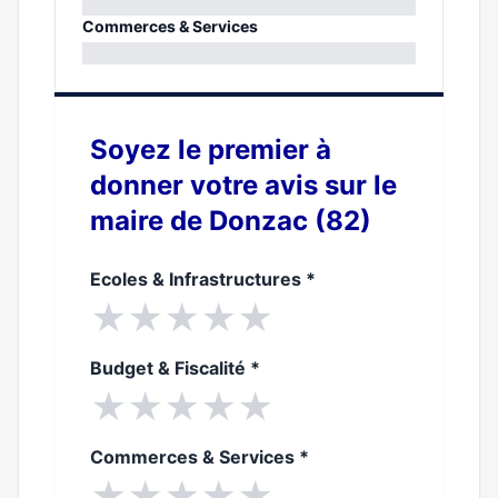
0%
Commerces & Services
0%
Soyez le premier à
donner votre avis sur le
maire de Donzac (82)
Ecoles & Infrastructures
*
★
★
★
★
★
Budget & Fiscalité
*
★
★
★
★
★
Commerces & Services
*
★
★
★
★
★