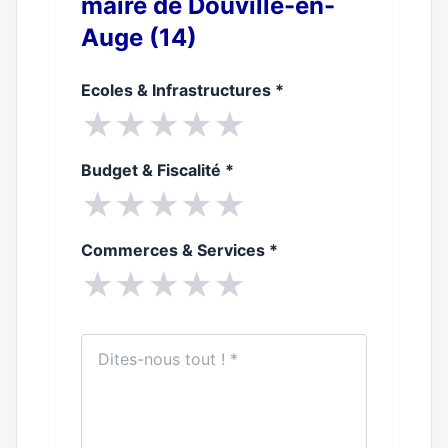
maire de Douville-en-
Auge (14)
Ecoles & Infrastructures
*
★
★
★
★
★
Budget & Fiscalité
*
★
★
★
★
★
Commerces & Services
*
★
★
★
★
★