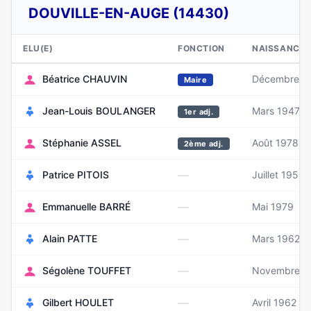
DOUVILLE-EN-AUGE (14430)
ELU(E)
FONCTION
NAISSANCE
Béatrice CHAUVIN
Décembre 1
Maire
Jean-Louis BOULANGER
Mars 1947
1er adj.
Stéphanie ASSEL
Août 1978
2ème adj.
—
Patrice PITOIS
Juillet 1952
—
Emmanuelle BARRÉ
Mai 1979
—
Alain PATTE
Mars 1962
—
Ségolène TOUFFET
Novembre 1
—
Gilbert HOULET
Avril 1962