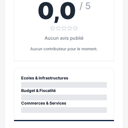
0,0
/ 5
Aucun avis publié
Aucun contributeur pour le moment.
Ecoles & Infrastructures
0%
Budget & Fiscalité
0%
Commerces & Services
0%