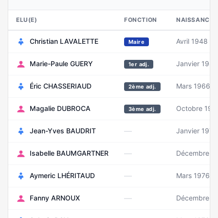
ELU(E)
FONCTION
NAISSANCE
Christian LAVALETTE
Avril 1948
Maire
Marie-Paule GUERY
Janvier 1946
1er adj.
Éric CHASSERIAUD
Mars 1966
2ème adj.
Magalie DUBROCA
Octobre 197
3ème adj.
—
Jean-Yves BAUDRIT
Janvier 1972
—
Isabelle BAUMGARTNER
Décembre 1
—
Aymeric LHÉRITAUD
Mars 1976
—
Fanny ARNOUX
Décembre 1