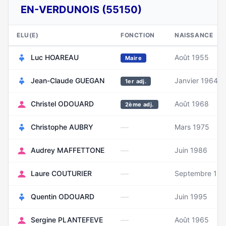
EN-VERDUNOIS (55150)
ELU(E)
FONCTION
NAISSANCE
Luc HOAREAU
Août 1955
Maire
Jean-Claude GUEGAN
Janvier 1964
1er adj.
Christel ODOUARD
Août 1968
2ème adj.
—
Christophe AUBRY
Mars 1975
—
Audrey MAFFETTONE
Juin 1986
—
Laure COUTURIER
Septembre 198
—
Quentin ODOUARD
Juin 1995
—
Sergine PLANTEFEVE
Août 1965