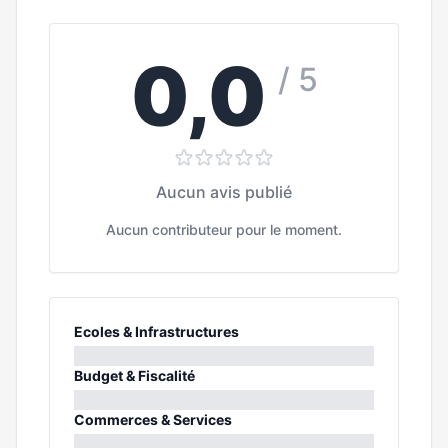
0,0
/ 5
Aucun avis publié
Aucun contributeur pour le moment.
Ecoles & Infrastructures
0%
Budget & Fiscalité
0%
Commerces & Services