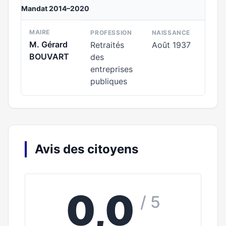
Mandat 2014–2020
MAIRE
PROFESSION
NAISSANCE
M. Gérard
Retraités
Août 1937
BOUVART
des
entreprises
publiques
Avis des citoyens
0,0
/ 5