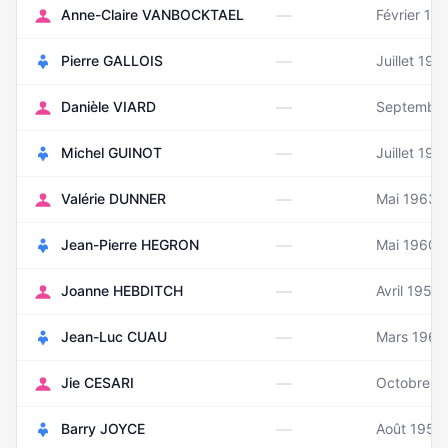
—
Anne-Claire VANBOCKTAEL
Février 19
—
Pierre GALLOIS
Juillet 194
—
Danièle VIARD
Septembre
—
Michel GUINOT
Juillet 196
—
Valérie DUNNER
Mai 1963
—
Jean-Pierre HEGRON
Mai 1960
—
Joanne HEBDITCH
Avril 1959
—
Jean-Luc CUAU
Mars 1960
—
Jie CESARI
Octobre 1
—
Barry JOYCE
Août 1950