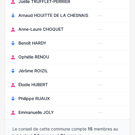
—
Joëlle TRUFFLET-PERRIER
Av
—
Arnaud HOUITTE DE LA CHESNAIS
Se
—
Anne-Laure CHOQUET
Se
—
Benoît HARDY
N
—
Ophélie RENOU
Se
—
Jérôme ROIZIL
Se
—
Élodie HUBERT
Av
—
Philippe RUAUX
N
—
Emmanuelle JOLY
Ao
Le conseil de cette commune compte
15
membres au