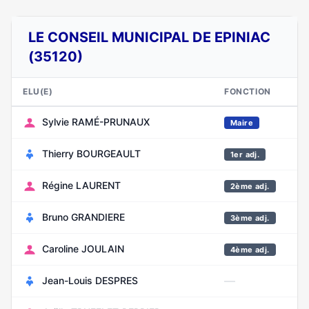
LE CONSEIL MUNICIPAL DE EPINIAC
(35120)
ELU(E)
FONCTION
N
Sylvie RAMÉ-PRUNAUX
Av
Maire
Thierry BOURGEAULT
D
1er adj.
Régine LAURENT
Fé
2ème adj.
Bruno GRANDIERE
Ao
3ème adj.
Caroline JOULAIN
Ju
4ème adj.
—
Jean-Louis DESPRES
Av