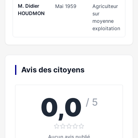
M. Didier
Mai 1959
Agriculteur
HOUDMON
sur
moyenne
exploitation
Avis des citoyens
0,0
/ 5
Aucun avis publié