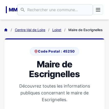
Aller au contenu principal
MM
/
Centre-Val de Loire
/
Loiret
/
Maire de Escrignelles
Code Postal : 45250
Maire de
Escrignelles
Découvrez toutes les informations
publiques concernant le maire de
Escrignelles.