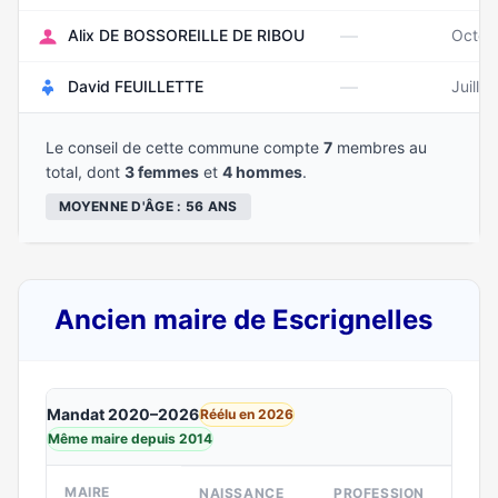
—
Alix DE BOSSOREILLE DE RIBOU
Octob
—
David FEUILLETTE
Juille
Le conseil de cette commune compte
7
membres au
total, dont
3 femmes
et
4 hommes
.
MOYENNE D'ÂGE : 56 ANS
Ancien maire de Escrignelles
Mandat 2020–2026
Réélu en 2026
Même maire depuis 2014
MAIRE
NAISSANCE
PROFESSION