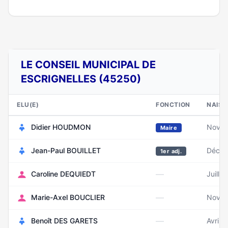
LE CONSEIL MUNICIPAL DE
ESCRIGNELLES (45250)
ELU(E)
FONCTION
NAIS
Didier HOUDMON
Novem
Maire
Jean-Paul BOUILLET
Décem
1er adj.
—
Caroline DEQUIEDT
Juille
—
Marie-Axel BOUCLIER
Novem
—
Benoît DES GARETS
Avril 