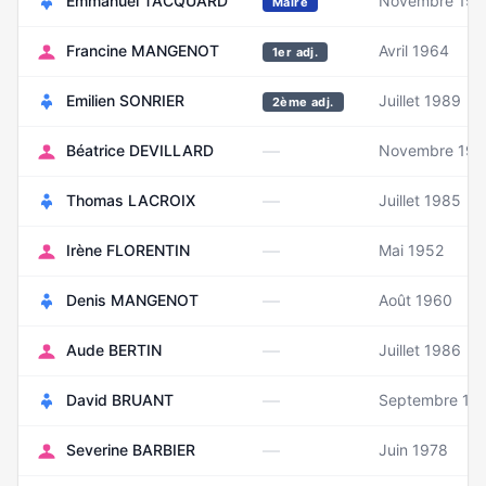
Emmanuel TACQUARD
Novembre 197
Maire
Francine MANGENOT
Avril 1964
1er adj.
Emilien SONRIER
Juillet 1989
2ème adj.
—
Béatrice DEVILLARD
Novembre 197
—
Thomas LACROIX
Juillet 1985
—
Irène FLORENTIN
Mai 1952
—
Denis MANGENOT
Août 1960
—
Aude BERTIN
Juillet 1986
—
David BRUANT
Septembre 19
—
Severine BARBIER
Juin 1978