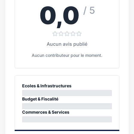
0,0
/ 5
Aucun avis publié
Aucun contributeur pour le moment.
Ecoles & Infrastructures
0%
Budget & Fiscalité
0%
Commerces & Services
0%