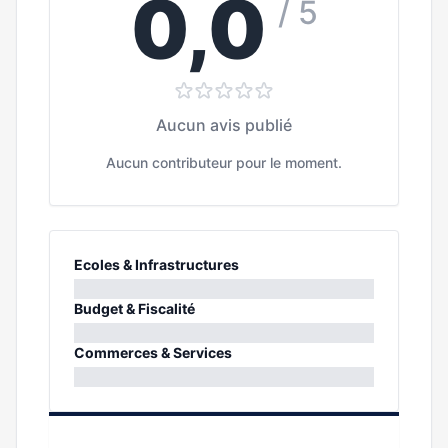
0,0
/ 5
Aucun avis publié
Aucun contributeur pour le moment.
Ecoles & Infrastructures
0%
Budget & Fiscalité
0%
Commerces & Services
0%