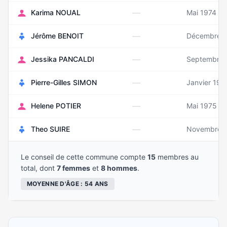
—
Karima NOUAL
Mai 1974
—
Jérôme BENOIT
Décembre 1
—
Jessika PANCALDI
Septembre 
—
Pierre-Gilles SIMON
Janvier 195
—
Helene POTIER
Mai 1975
—
Theo SUIRE
Novembre 
Le conseil de cette commune compte
15
membres au
total, dont
7 femmes
et
8 hommes
.
MOYENNE D'ÂGE : 54 ANS