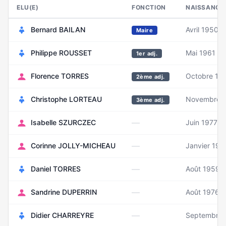
ELU(E)
FONCTION
NAISSANCE
Bernard BAILAN
Avril 1950
Maire
Philippe ROUSSET
Mai 1961
1er adj.
Florence TORRES
Octobre 19
2ème adj.
Christophe LORTEAU
Novembre 
3ème adj.
—
Isabelle SZURCZEC
Juin 1977
—
Corinne JOLLY-MICHEAU
Janvier 197
—
Daniel TORRES
Août 1959
—
Sandrine DUPERRIN
Août 1976
—
Didier CHARREYRE
Septembre 