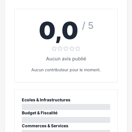
0,0
/ 5
Aucun avis publié
Aucun contributeur pour le moment.
Ecoles & Infrastructures
0%
Budget & Fiscalité
0%
Commerces & Services