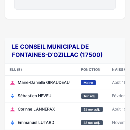
LE CONSEIL MUNICIPAL DE
FONTAINES-D'OZILLAC (17500)
ELU(E)
FONCTION
NAISSAN
Marie-Danielle GIRAUDEAU
Août 194
Maire
Sébastien NEVEU
Février 1
1er adj.
Corinne LANNEPAX
Août 195
2ème adj.
Emmanuel LUTARD
Novembr
3ème adj.