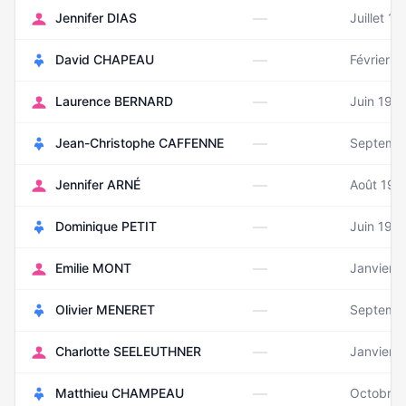
—
Jennifer DIAS
Juillet 1
—
David CHAPEAU
Février 1
—
Laurence BERNARD
Juin 196
—
Jean-Christophe CAFFENNE
Septemb
—
Jennifer ARNÉ
Août 198
—
Dominique PETIT
Juin 195
—
Emilie MONT
Janvier 
—
Olivier MENERET
Septemb
—
Charlotte SEELEUTHNER
Janvier 
—
Matthieu CHAMPEAU
Octobre 