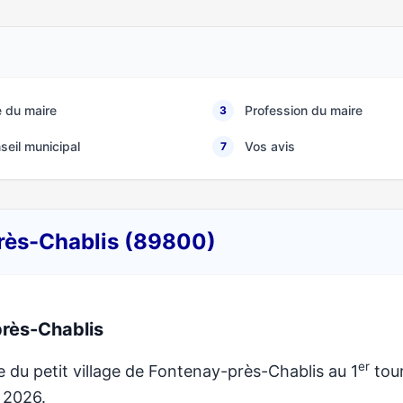
 du maire
Profession du maire
3
seil municipal
Vos avis
7
près-Chablis (89800)
rès-Chablis
er
e du petit village de Fontenay-près-Chablis au 1
tou
e 2026.