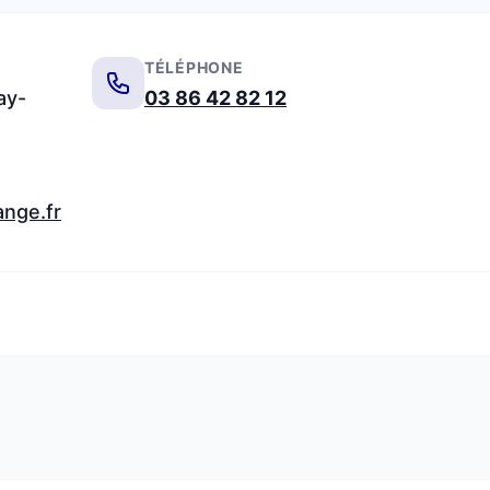
TÉLÉPHONE
ay-
03 86 42 82 12
ange.fr