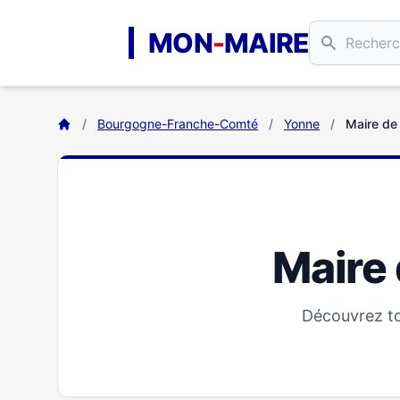
Aller au contenu principal
MON
-
MAIRE
/
Bourgogne-Franche-Comté
/
Yonne
/
Maire de
Maire
Découvrez to