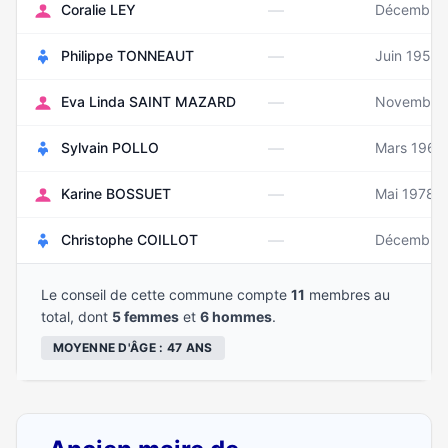
—
Coralie LEY
Décembre 
—
Philippe TONNEAUT
Juin 1955
—
Eva Linda SAINT MAZARD
Novembre
—
Sylvain POLLO
Mars 1964
—
Karine BOSSUET
Mai 1978
—
Christophe COILLOT
Décembre
Le conseil de cette commune compte
11
membres au
total, dont
5 femmes
et
6 hommes
.
MOYENNE D'ÂGE : 47 ANS