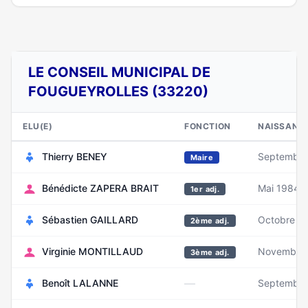
LE CONSEIL MUNICIPAL DE
FOUGUEYROLLES (33220)
ELU(E)
FONCTION
NAISSANC
Thierry BENEY
Septembre
Maire
Bénédicte ZAPERA BRAIT
Mai 1984
1er adj.
Sébastien GAILLARD
Octobre 1
2ème adj.
Virginie MONTILLAUD
Novembre
3ème adj.
—
Benoît LALANNE
Septembre