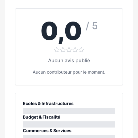
0,0
/ 5
Aucun avis publié
Aucun contributeur pour le moment.
Ecoles & Infrastructures
0%
Budget & Fiscalité
0%
Commerces & Services