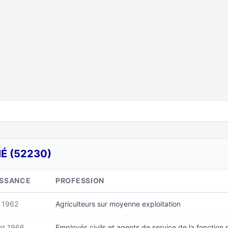
É (52230)
ISSANCE
PROFESSION
n 1962
Agriculteurs sur moyenne exploitation
let 1966
Employés civils et agents de service de la fonction 