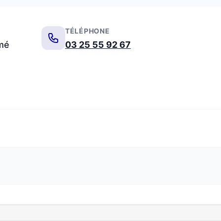
TÉLÉPHONE
umé
03 25 55 92 67