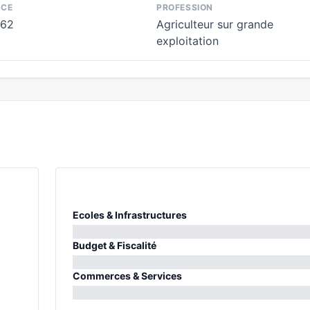
NCE
PROFESSION
962
Agriculteur sur grande
exploitation
Ecoles & Infrastructures
0%
Budget & Fiscalité
0%
Commerces & Services
0%