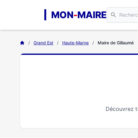
Aller au contenu principal
MON
-
MAIRE
/
Grand Est
/
Haute-Marne
/
Maire de Gillaumé
Découvrez to