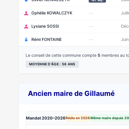
1er adj.
—
Ophélie KOWALCZYK
Juil
—
Lysiane SOSSI
Déc
—
Rémi FONTAINE
Jui
Le conseil de cette commune compte
5
membres au to
MOYENNE D'ÂGE : 56 ANS
Ancien maire de Gillaumé
Mandat 2020–2026
Réélu en 2026
Même maire depuis 2