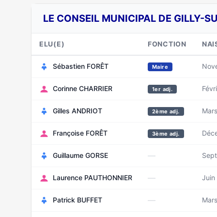
LE CONSEIL MUNICIPAL DE GILLY-SU
ELU(E)
FONCTION
NAI
Sébastien FORÊT
Nov
Maire
Corinne CHARRIER
Févr
1er adj.
Gilles ANDRIOT
Mar
2ème adj.
Françoise FORÊT
Déc
3ème adj.
—
Guillaume GORSE
Sep
—
Laurence PAUTHONNIER
Juin
—
Patrick BUFFET
Mars