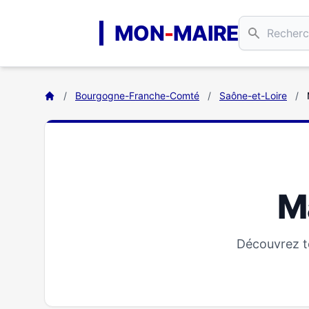
Aller au contenu principal
MON
-
MAIRE
/
Bourgogne-Franche-Comté
/
Saône-et-Loire
/
Ma
Découvrez to