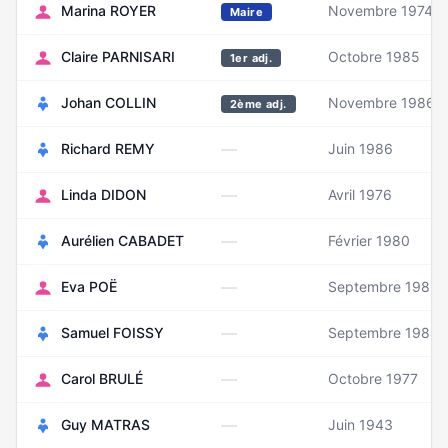
Marina ROYER
Novembre 1974
Maire
Claire PARNISARI
Octobre 1985
1er adj.
Johan COLLIN
Novembre 1986
2ème adj.
—
Richard REMY
Juin 1986
—
Linda DIDON
Avril 1976
—
Aurélien CABADET
Février 1980
—
Eva POË
Septembre 1985
—
Samuel FOISSY
Septembre 1984
—
Carol BRULÉ
Octobre 1977
—
Guy MATRAS
Juin 1943