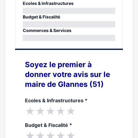
Ecoles & Infrastructures
0%
Budget & Fiscalité
0%
Commerces & Services
0%
Soyez le premier à
donner votre avis sur le
maire de Glannes (51)
Ecoles & Infrastructures
*
★
★
★
★
★
Budget & Fiscalité
*
★
★
★
★
★