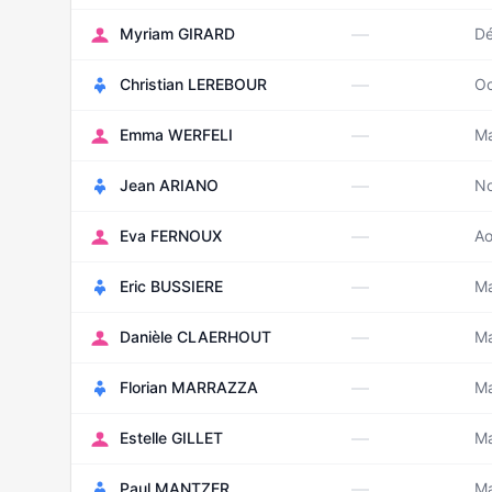
—
Myriam GIRARD
D
—
Christian LEREBOUR
Oc
—
Emma WERFELI
Ma
—
Jean ARIANO
N
—
Eva FERNOUX
Ao
—
Eric BUSSIERE
Ma
—
Danièle CLAERHOUT
Ma
—
Florian MARRAZZA
Ma
—
Estelle GILLET
Ma
—
Paul MANTZER
Ma