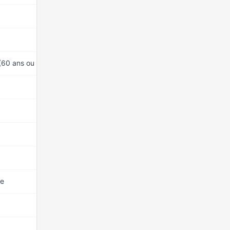
15 mars 2026
15 mars 2026
(60 ans ou plus)
15 mars 2026
15 mars 2026
15 mars 2026
15 mars 2026
15 mars 2026
se
15 mars 2026
15 mars 2026
15 mars 2026