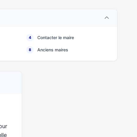
Contacter le maire
4
Anciens maires
8
our
lle