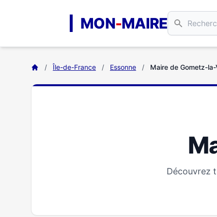
Aller au contenu principal
MON
-
MAIRE
/
Île-de-France
/
Essonne
/
Maire de Gometz-la-V
Ma
Découvrez t