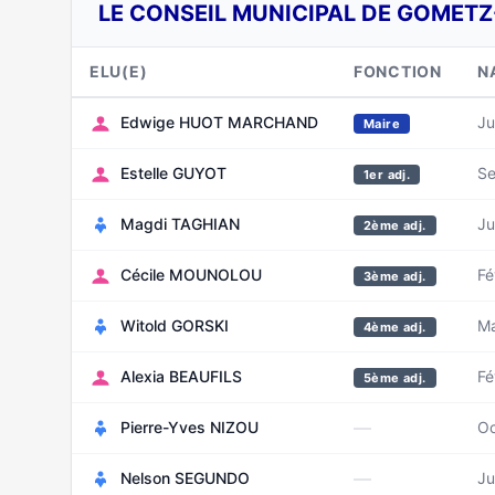
LE CONSEIL MUNICIPAL DE GOMETZ-
ELU(E)
FONCTION
N
Edwige HUOT MARCHAND
Ju
Maire
Estelle GUYOT
Se
1er adj.
Magdi TAGHIAN
Ju
2ème adj.
Cécile MOUNOLOU
Fé
3ème adj.
Witold GORSKI
Ma
4ème adj.
Alexia BEAUFILS
Fé
5ème adj.
—
Pierre-Yves NIZOU
Oc
—
Nelson SEGUNDO
Ju