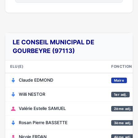
LE CONSEIL MUNICIPAL DE
GOURBEYRE (97113)
ELU(E)
FONCTION
Claude EDMOND
Maire
Willi NESTOR
1er adj.
Valérie Estelle SAMUEL
2ème adj.
Rosan Pierre BASSETTE
3ème adj.
Nicole ERDAN
4ème adj.