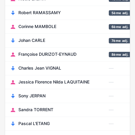
Robert RAMASSAMY
5ème adj.
Corinne MAMBOLE
6ème adj.
Johan CARLE
7ème adj.
Françoise DURIZOT-EYNAUD
8ème adj.
—
Charles Jean VIGNAL
—
Jessica Florence Nilda LAQUITAINE
—
Sony JERPAN
—
Sandra TORRENT
—
Pascal L'ETANG