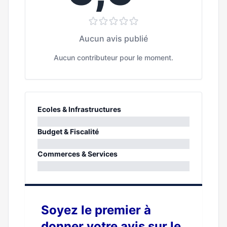
Aucun avis publié
Aucun contributeur pour le moment.
Ecoles & Infrastructures
0%
Budget & Fiscalité
0%
Commerces & Services
0%
Soyez le premier à
donner votre avis sur le