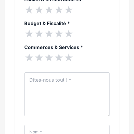
★
★
★
★
★
Budget & Fiscalité
*
★
★
★
★
★
Commerces & Services
*
★
★
★
★
★