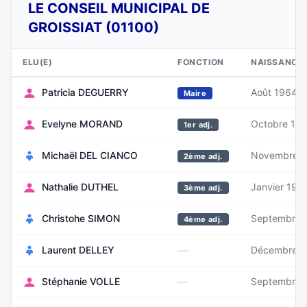
LE CONSEIL MUNICIPAL DE
GROISSIAT (01100)
ELU(E)
FONCTION
NAISSANCE
Patricia DEGUERRY
Août 1964
Maire
Evelyne MORAND
Octobre 19
1er adj.
Michaël DEL CIANCO
Novembre 
2ème adj.
Nathalie DUTHEL
Janvier 197
3ème adj.
Christohe SIMON
Septembre 
4ème adj.
—
Laurent DELLEY
Décembre 1
—
Stéphanie VOLLE
Septembre 