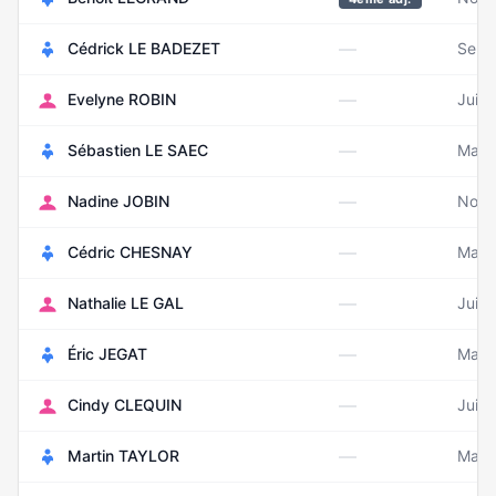
—
Cédrick LE BADEZET
Sept
—
Evelyne ROBIN
Juill
—
Sébastien LE SAEC
Mars
—
Nadine JOBIN
Nove
—
Cédric CHESNAY
Mars
—
Nathalie LE GAL
Juin
—
Éric JEGAT
Mai 
—
Cindy CLEQUIN
Juill
—
Martin TAYLOR
Mars