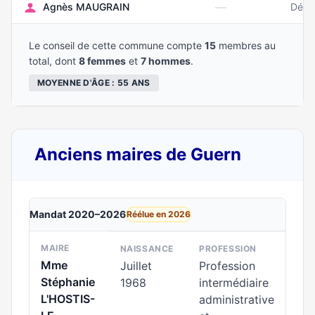
—
Agnès MAUGRAIN
Déce
Le conseil de cette commune compte
15
membres au
total, dont
8 femmes
et
7 hommes
.
MOYENNE D'ÂGE : 55 ANS
Anciens maires de Guern
Mandat 2020–2026
Réélue en 2026
MAIRE
NAISSANCE
PROFESSION
Mme
Juillet
Profession
Stéphanie
1968
intermédiaire
L'HOSTIS-
administrative