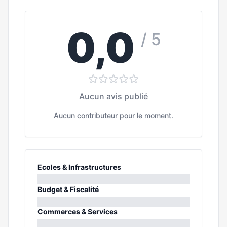
0,0
/ 5
Aucun avis publié
Aucun contributeur pour le moment.
Ecoles & Infrastructures
0%
Budget & Fiscalité
0%
Commerces & Services