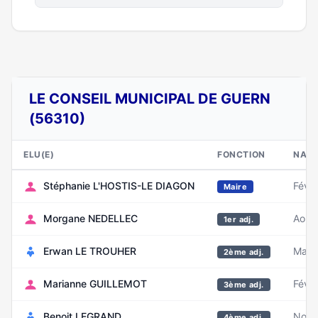
LE CONSEIL MUNICIPAL DE GUERN
(56310)
ELU(E)
FONCTION
NAIS
Stéphanie L'HOSTIS-LE DIAGON
Févri
Maire
Morgane NEDELLEC
Août
1er adj.
Erwan LE TROUHER
Mai 
2ème adj.
Marianne GUILLEMOT
Févri
3ème adj.
Benoit LEGRAND
Nove
4ème adj.