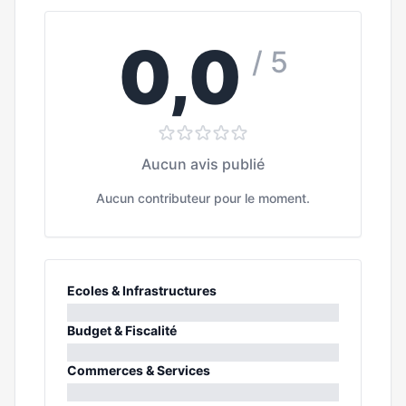
0,0
/ 5
Aucun avis publié
Aucun contributeur pour le moment.
Ecoles & Infrastructures
0%
Budget & Fiscalité
0%
Commerces & Services