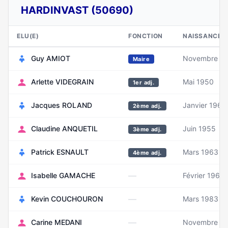
HARDINVAST (50690)
ELU(E)
FONCTION
NAISSANCE
Guy AMIOT
Novembre 1
Maire
Arlette VIDEGRAIN
Mai 1950
1er adj.
Jacques ROLAND
Janvier 1965
2ème adj.
Claudine ANQUETIL
Juin 1955
3ème adj.
Patrick ESNAULT
Mars 1963
4ème adj.
—
Isabelle GAMACHE
Février 1967
—
Kevin COUCHOURON
Mars 1983
—
Carine MEDANI
Novembre 19