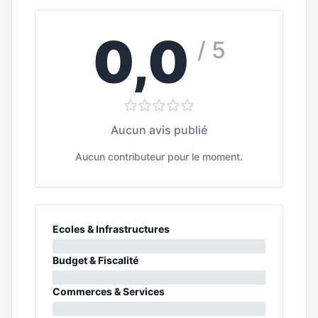
0,0
/ 5
Aucun avis publié
Aucun contributeur pour le moment.
Ecoles & Infrastructures
0%
Budget & Fiscalité
0%
Commerces & Services