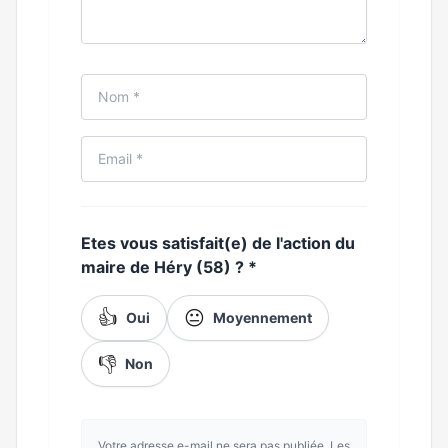
Etes vous satisfait(e) de l'action du
maire de Héry (58) ?
*
👍
😐
Oui
Moyennement
👎
Non
Votre adresse e-mail ne sera pas publiée. Les