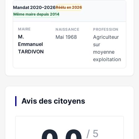
Mandat 2020–2026
Réélu en 2026
Même maire depuis 2014
MAIRE
NAISSANCE
PROFESSION
M.
Mai 1968
Agriculteur
Emmanuel
sur
TARDIVON
moyenne
exploitation
Avis des citoyens
0,0
/ 5