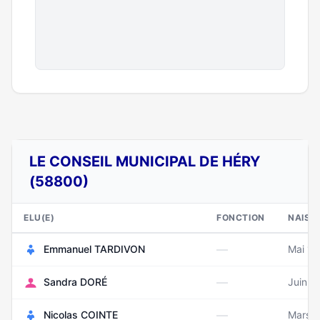
LE CONSEIL MUNICIPAL DE HÉRY
(58800)
ELU(E)
FONCTION
NAISS
—
Emmanuel TARDIVON
Mai 1
—
Sandra DORÉ
Juin 1
—
Nicolas COINTE
Mars 