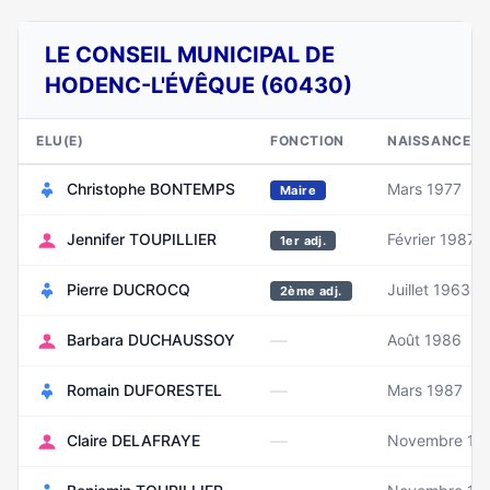
LE CONSEIL MUNICIPAL DE
HODENC-L'ÉVÊQUE (60430)
ELU(E)
FONCTION
NAISSANCE
Christophe BONTEMPS
Mars 1977
Maire
Jennifer TOUPILLIER
Février 1987
1er adj.
Pierre DUCROCQ
Juillet 1963
2ème adj.
—
Barbara DUCHAUSSOY
Août 1986
—
Romain DUFORESTEL
Mars 1987
—
Claire DELAFRAYE
Novembre 19