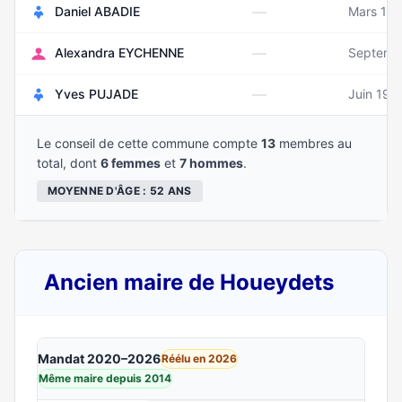
—
Daniel ABADIE
Mars 19
—
Alexandra EYCHENNE
Septemb
—
Yves PUJADE
Juin 197
Le conseil de cette commune compte
13
membres au
total, dont
6 femmes
et
7 hommes
.
MOYENNE D'ÂGE : 52 ANS
Ancien maire de Houeydets
Mandat 2020–2026
Réélu en 2026
Même maire depuis 2014