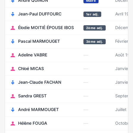
André QUINON
Décembr
Maire
Jean-Paul DUFFOURC
Avril 194
1er adj.
Élodie MOITIÉ ÉPOUSE IBOS
Décembr
2ème adj.
Pascal MARMOUGET
Février 1
3ème adj.
—
Adeline VABRE
Août 198
—
Chloé MICAS
Janvier 
—
Jean-Claude FACHAN
Janvier 
—
Sandra GREST
Septemb
—
André MARMOUGET
Juillet 1
—
Hélène FOUGA
Octobre