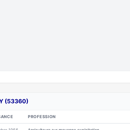
Y (53360)
SANCE
PROFESSION
bre 1956
Agriculteurs sur moyenne exploitation