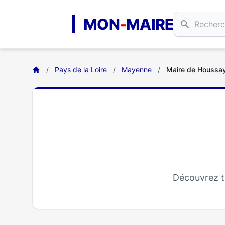
Aller au contenu principal
MON
-
MAIRE
/
Pays de la Loire
/
Mayenne
/
Maire de Houssa
Découvrez t