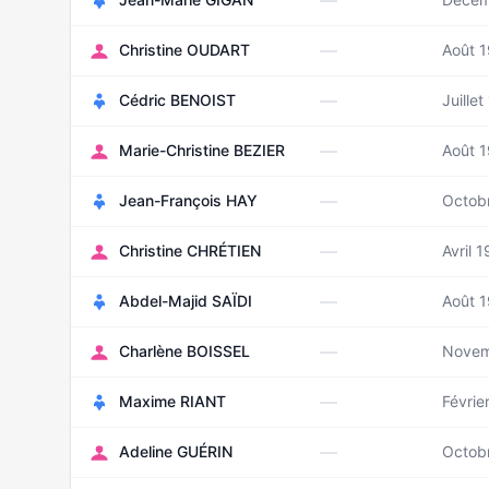
—
—
Christine OUDART
Août 
—
Cédric BENOIST
Juille
—
Marie-Christine BEZIER
Août 
—
Jean-François HAY
Octob
—
Christine CHRÉTIEN
Avril 
—
Abdel-Majid SAÏDI
Août 
—
Charlène BOISSEL
Novem
—
Maxime RIANT
Févrie
—
Adeline GUÉRIN
Octob