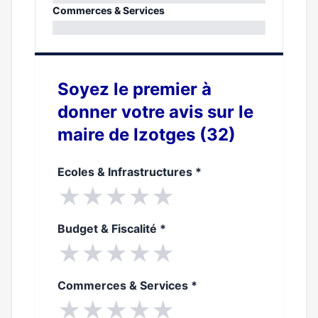
0%
Commerces & Services
0%
Soyez le premier à
donner votre avis sur le
maire de Izotges (32)
Ecoles & Infrastructures
*
★
★
★
★
★
Budget & Fiscalité
*
★
★
★
★
★
Commerces & Services
*
★
★
★
★
★