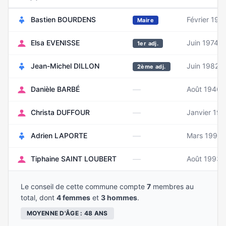
Bastien BOURDENS
Février 198
Maire
Elsa EVENISSE
Juin 1974
1er adj.
Jean-Michel DILLON
Juin 1982
2ème adj.
—
Danièle BARBÉ
Août 1946
—
Christa DUFFOUR
Janvier 197
—
Adrien LAPORTE
Mars 1997
—
Tiphaine SAINT LOUBERT
Août 1993
Le conseil de cette commune compte
7
membres au
total, dont
4 femmes
et
3 hommes
.
MOYENNE D'ÂGE : 48 ANS