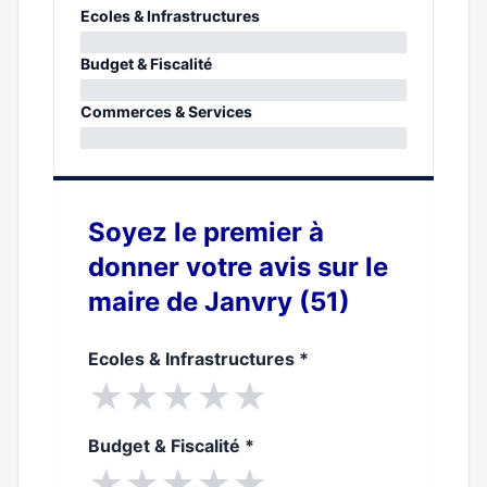
Ecoles & Infrastructures
0%
Budget & Fiscalité
0%
Commerces & Services
0%
Soyez le premier à
donner votre avis sur le
maire de Janvry (51)
Ecoles & Infrastructures
*
★
★
★
★
★
Budget & Fiscalité
*
★
★
★
★
★