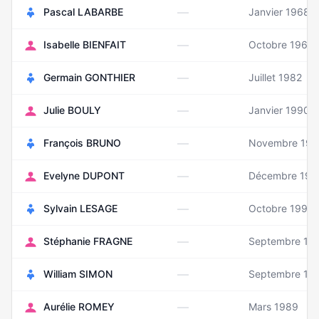
—
Pascal LABARBE
Janvier 1968
—
Isabelle BIENFAIT
Octobre 1966
—
Germain GONTHIER
Juillet 1982
—
Julie BOULY
Janvier 1990
—
François BRUNO
Novembre 196
—
Evelyne DUPONT
Décembre 199
—
Sylvain LESAGE
Octobre 1998
—
Stéphanie FRAGNE
Septembre 19
—
William SIMON
Septembre 19
—
Aurélie ROMEY
Mars 1989