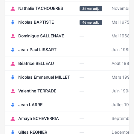
Nathalie TACHOUERES
Novembre 
3ème adj.
Nicolas BAPTISTE
Mai 1975
4ème adj.
—
Dominique SALLENAVE
Mai 1968
—
Jean-Paul LISSART
Juin 1985
—
Béatrice BELLEAU
Août 1987
—
Nicolas Emmanuel MILLET
Mars 1995
—
Valentine TERRADE
Juin 1998
—
Jean LARRE
Juillet 1961
—
Amaya ECHEVERRIA
Septembre
—
Gilles REGNIER
Décembre 