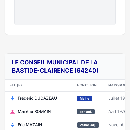
LE CONSEIL MUNICIPAL DE LA
BASTIDE-CLAIRENCE (64240)
ELU(E)
FONCTION
NAISSANC
Frédéric DUCAZEAU
Juillet 1976
Maire
Marlène ROMAIN
Avril 1976
1er adj.
Eric MAZAIN
Novembre 
2ème adj.