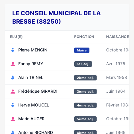
LE CONSEIL MUNICIPAL DE LA
BRESSE (88250)
ELU(E)
FONCTION
NAISSANCE
Pierre MENGIN
Octobre 1985
Maire
Fanny REMY
Avril 1975
1er adj.
Alain TRINEL
Mars 1958
2ème adj.
Frédérique GIRARDI
Juin 1964
3ème adj.
Hervé MOUGEL
Février 1983
4ème adj.
Marie AUGER
Octobre 1993
5ème adj.
Antoine RICHARD
Juin 1969
6ème adj.