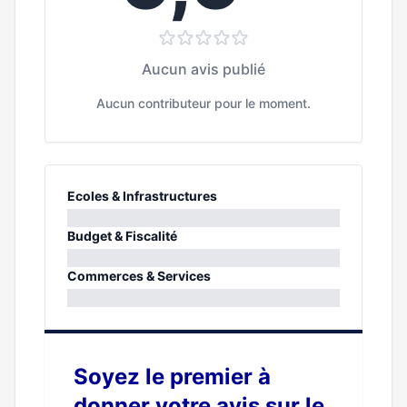
Aucun avis publié
Aucun contributeur pour le moment.
Ecoles & Infrastructures
0%
Budget & Fiscalité
0%
Commerces & Services
0%
Soyez le premier à
donner votre avis sur le