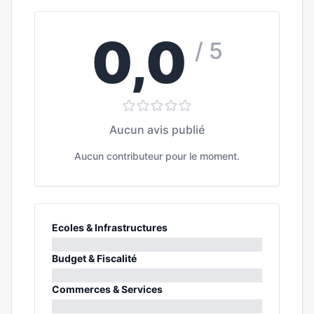
0,0
/ 5
Aucun avis publié
Aucun contributeur pour le moment.
Ecoles & Infrastructures
0%
Budget & Fiscalité
0%
Commerces & Services