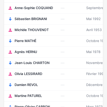
—
Anne-Sophie COQUAND
Septembre 
—
Sébastien BRIGNANI
Mai 1992
—
Michèle THOUVENOT
Avril 1953
—
Pierre MATHÉ
Octobre 196
—
Agnès HERNU
Mai 1978
—
Jean-Louis CHARTON
Novembre 1
—
Olivia LESSIRARD
Février 1992
—
Damien REVOL
Décembre 1
—
Martine PATUREL
Octobre 195
—
Pierre-Olivier CARRON
Mars 1973