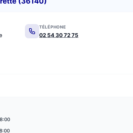
erette (36140)
TÉLÉPHONE
e
02 54 30 72 75
18:00
18:00