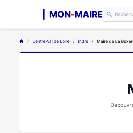
Aller au contenu principal
MON
-
MAIRE
/
Centre-Val de Loire
/
Indre
/
Maire de La Buxer
Découvre