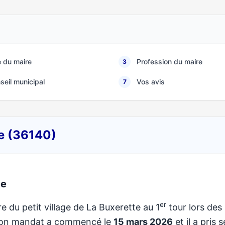
 du maire
Profession du maire
3
seil municipal
Vos avis
7
te (36140)
te
er
e du petit village de La Buxerette au 1
tour lors des
 Son mandat a commencé le
15 mars 2026
et il a pris 