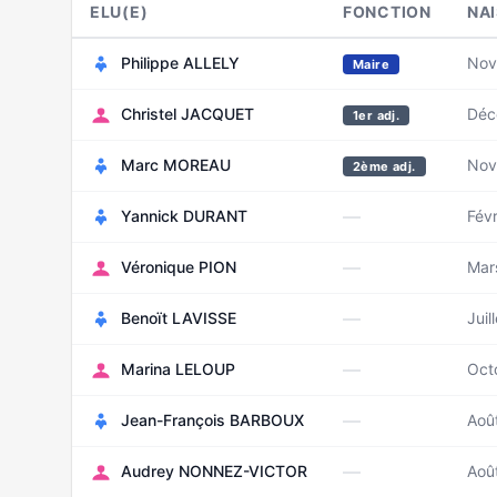
ELU(E)
FONCTION
NA
Philippe ALLELY
Nov
Maire
Christel JACQUET
Déc
1er adj.
Marc MOREAU
Nov
2ème adj.
—
Yannick DURANT
Févr
—
Véronique PION
Mar
—
Benoït LAVISSE
Juil
—
Marina LELOUP
Oct
—
Jean-François BARBOUX
Aoû
—
Audrey NONNEZ-VICTOR
Aoû