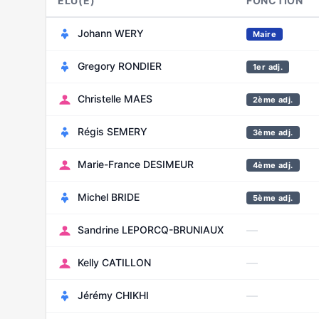
ELU(E)
FONCTION
Johann WERY
Maire
Gregory RONDIER
1er adj.
Christelle MAES
2ème adj.
Régis SEMERY
3ème adj.
Marie-France DESIMEUR
4ème adj.
Michel BRIDE
5ème adj.
—
Sandrine LEPORCQ-BRUNIAUX
—
Kelly CATILLON
—
Jérémy CHIKHI